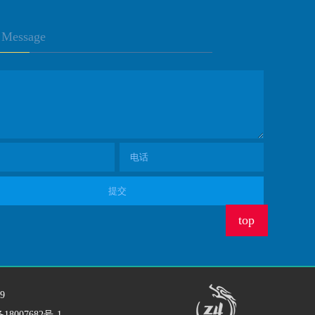
Message
top
9
18007682号-1